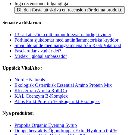
Inga recensioner tillgängliga
Bli den första att skriva en recension för denna produkt.
Senaste artiklarna:
13 sätt att stärka ditt immunförsvar naturligt i vinter
Förhindra sjukdomar med antiinflammatoriska kryddor
Smart åldrande med näringsämnena från Raab Vitalfood
Fasciarullar - vad är det?
Medex - global ambassadör
Upptäck VitalAbo :
Nordic Naturals
Ekologisk Österrikisk Essential Amino Protein Mix
Klosterfrau Arnika Roll-On
KAL Coenzym B-Komplex
Allos Frukt Pure 75 % Skogsfrukt Ekologisk
Nya produkter:
Propolia Organic Evening Syrup
Doppelherz aktiv Ögondroppar Extra Hyaluron 0,4 %