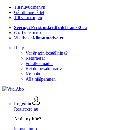
Till huvudmenyn
Gå till innehållet
Till varukorgen
Sverige: Fri standardfrakt
från 890 kr
Gratis returer
Vi arbetar
klimatmedvetet
.
Hjälp
Var är min beställning?
Returnerar
Fraktkostnader
Betalningsalternativ
Kontakt
Alla hjälpämnen
Logga in
Registrera nu
Är du
ny här?
Skapa konto