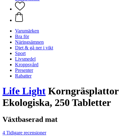
Varumärken
Bra för
Näringsämnen
Diet & gå ner i vikt
Sport
Livsmedel
Kroppsvård
Presenter
Rabatter
Life Light
Korngräsplattor
Ekologiska, 250 Tabletter
Växtbaserad mat
4 Tidigare recensioner