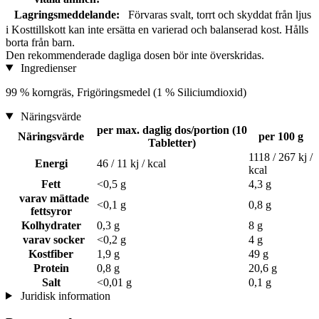
Lagringsmeddelande:
Förvaras svalt, torrt och skyddat från ljus
i
Kosttillskott kan inte ersätta en varierad och balanserad kost. Hålls
borta från barn.
Den rekommenderade dagliga dosen bör inte överskridas.
Ingredienser
99 % korngräs, Frigöringsmedel (1 % Siliciumdioxid)
Näringsvärde
per max. daglig dos/portion (10
Näringsvärde
per 100 g
Tabletter)
1118 / 267 kj /
Energi
46 / 11 kj / kcal
kcal
Fett
<0,5 g
4,3 g
varav mättade
<0,1 g
0,8 g
fettsyror
Kolhydrater
0,3 g
8 g
varav socker
<0,2 g
4 g
Kostfiber
1,9 g
49 g
Protein
0,8 g
20,6 g
Salt
<0,01 g
0,1 g
Juridisk information