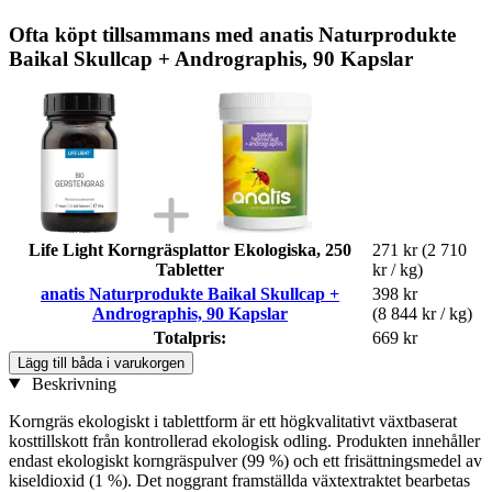
Ofta köpt tillsammans med anatis Naturprodukte
Baikal Skullcap + Andrographis, 90 Kapslar
Life Light Korngräsplattor Ekologiska, 250
271 kr
(2 710
Tabletter
kr / kg)
anatis Naturprodukte Baikal Skullcap +
398 kr
Andrographis, 90 Kapslar
(8 844 kr / kg)
Totalpris:
669 kr
Lägg till båda i varukorgen
Beskrivning
Korngräs ekologiskt i tablettform är ett högkvalitativt växtbaserat
kosttillskott från kontrollerad ekologisk odling. Produkten innehåller
endast ekologiskt korngräspulver (99 %) och ett frisättningsmedel av
kiseldioxid (1 %). Det noggrant framställda växtextraktet bearbetas