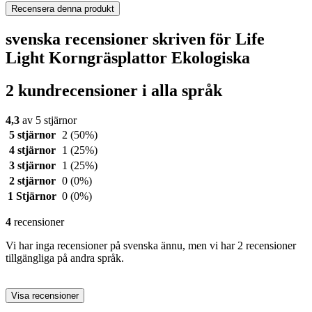
Recensera denna produkt
svenska recensioner skriven för Life
Light Korngräsplattor Ekologiska
2 kundrecensioner i alla språk
4,3
av 5 stjärnor
5 stjärnor
2
(50%)
4 stjärnor
1
(25%)
3 stjärnor
1
(25%)
2 stjärnor
0
(0%)
1 Stjärnor
0
(0%)
4
recensioner
Vi har inga recensioner på svenska ännu, men vi har 2 recensioner
tillgängliga på andra språk.
Visa recensioner