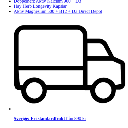
Doppelherz Aktiv Kalcium 900 + D3
Hay Herb Longevity Kapslar
Aktiv Magnesium 500 + B12 + D3 Direct Depot
Sverige: Fri standardfrakt
från 890 kr