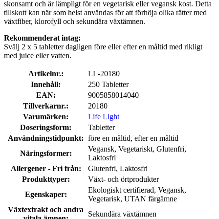
skonsamt och är lämpligt för en vegetarisk eller vegansk kost. Detta
tillskott kan när som helst användas för att förhöja olika rätter med
växtfiber, klorofyll och sekundära växtämnen.
Rekommenderat intag:
Svälj 2 x 5 tabletter dagligen före eller efter en måltid med rikligt
med juice eller vatten.
Artikelnr.:
LL-20180
Innehåll:
250 Tabletter
EAN:
9005858014040
Tillverkarnr.:
20180
Varumärken:
Life Light
Doseringsform:
Tabletter
Användningstidpunkt:
före en måltid, efter en måltid
Vegansk, Vegetariskt, Glutenfri,
Näringsformer:
Laktosfri
Allergener - Fri från:
Glutenfri, Laktosfri
Produkttyper:
Växt- och örtprodukter
Ekologiskt certifierad, Vegansk,
Egenskaper:
Vegetarisk, UTAN färgämne
Växtextrakt och andra
Sekundära växtämnen
vitala ämnen: