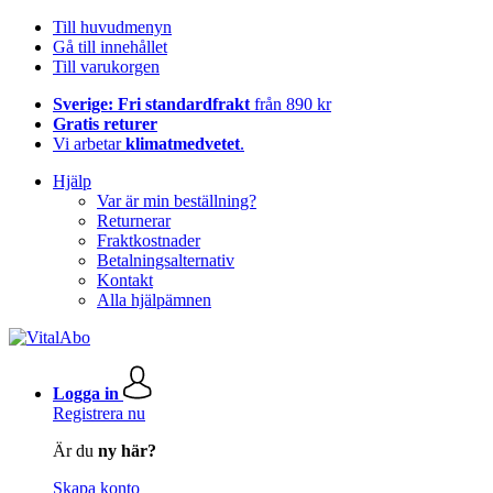
Till huvudmenyn
Gå till innehållet
Till varukorgen
Sverige: Fri standardfrakt
från 890 kr
Gratis returer
Vi arbetar
klimatmedvetet
.
Hjälp
Var är min beställning?
Returnerar
Fraktkostnader
Betalningsalternativ
Kontakt
Alla hjälpämnen
Logga in
Registrera nu
Är du
ny här?
Skapa konto