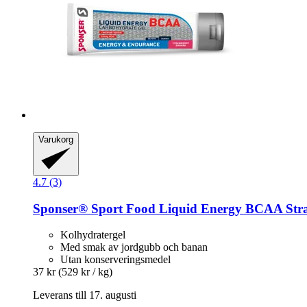
Varukorg
4.7 (3)
Sponser® Sport Food
Liquid Energy BCAA Stra
Kolhydratergel
Med smak av jordgubb och banan
Utan konserveringsmedel
37 kr
(529 kr / kg)
Leverans till 17. augusti