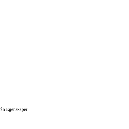
rån
Egenskaper