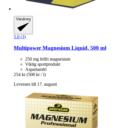
Varukorg
5.0 (3)
Multipower
Magnesium Liquid, 500 ml
250 mg felfri magnesium
Viktig sportprodukt
Aspartamfri
254 kr
(508 kr / l)
Leverans till 17. augusti