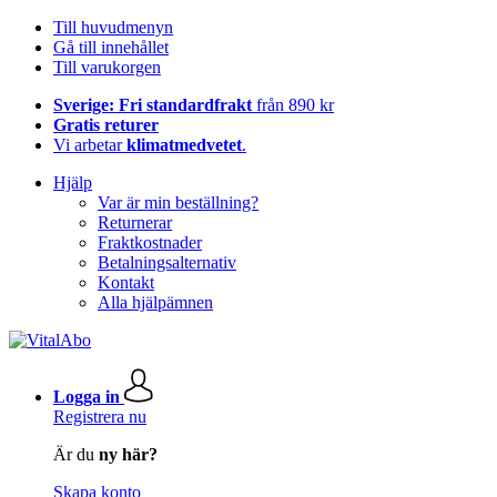
Till huvudmenyn
Gå till innehållet
Till varukorgen
Sverige: Fri standardfrakt
från 890 kr
Gratis returer
Vi arbetar
klimatmedvetet
.
Hjälp
Var är min beställning?
Returnerar
Fraktkostnader
Betalningsalternativ
Kontakt
Alla hjälpämnen
Logga in
Registrera nu
Är du
ny här?
Skapa konto