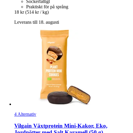
Sockerfattigt
Praktiskt för på språng
18 kr
(514 kr / kg)
Leverans till 18. augusti
4 Alternativ
Vilgain
Växtprotein Mini-​Kakor, Eko,
Jordnötter med Salt Karamell (50 g)