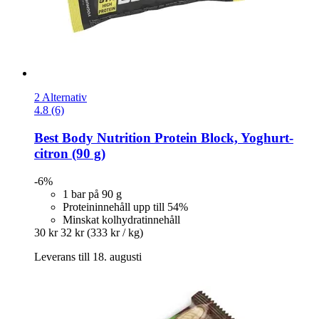
2 Alternativ
4.8 (6)
Best Body Nutrition
Protein Block, Yoghurt-​
citron (90 g)
-6%
1 bar på 90 g
Proteininnehåll upp till 54%
Minskat kolhydratinnehåll
30 kr
32 kr
(333 kr / kg)
Leverans till 18. augusti