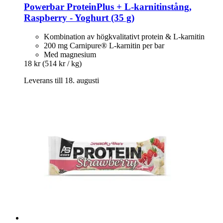
Powerbar
ProteinPlus + L-​karnitinstång,
Raspberry -​ Yoghurt (35 g)
Kombination av högkvalitativt protein & L-karnitin
200 mg Carnipure® L-karnitin per bar
Med magnesium
18 kr
(514 kr / kg)
Leverans till 18. augusti