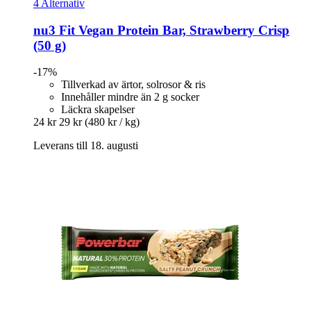
4 Alternativ
nu3
Fit Vegan Protein Bar, Strawberry Crisp
(50 g)
-17%
Tillverkad av ärtor, solrosor & ris
Innehåller mindre än 2 g socker
Läckra skapelser
24 kr
29 kr
(480 kr / kg)
Leverans till 18. augusti